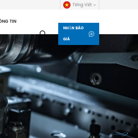
Tiếng Việt
ÔNG TIN
NHẬN BÁO
English
GIÁ
русский
español
العربية
Deutsch
italiano
français
Indonesia