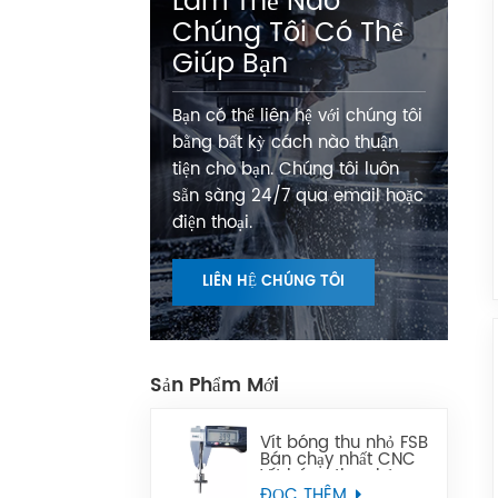
Làm Thế Nào
Chúng Tôi Có Thể
Giúp Bạn
Bạn có thể liên hệ với chúng tôi
bằng bất kỳ cách nào thuận
tiện cho bạn. Chúng tôi luôn
sẵn sàng 24/7 qua email hoặc
điện thoại.
LIÊN HỆ CHÚNG TÔI
Sản Phẩm Mới
Vít bóng thu nhỏ FSB
Bán chạy nhất CNC
Vít bóng thu nhỏ
chính xác có thể
ĐỌC THÊM