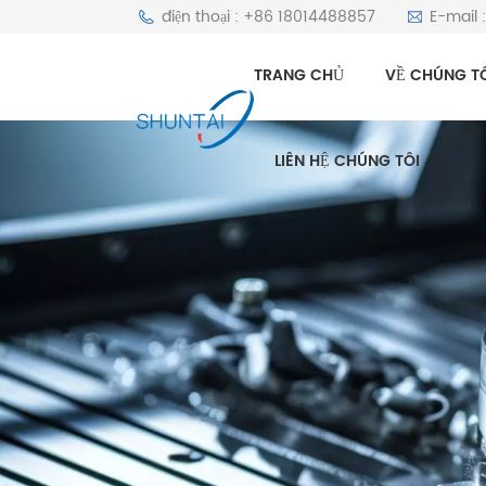
điện thoại : +86 18014488857
E-mail 
TRANG CHỦ
VỀ CHÚNG T
LIÊN HỆ CHÚNG TÔI