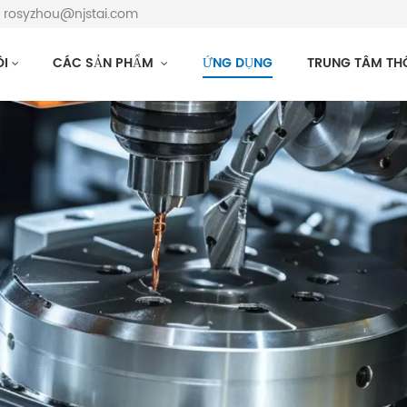
: rosyzhou@njstai.com
ÔI
CÁC SẢN PHẨM
ỨNG DỤNG
TRUNG TÂM TH