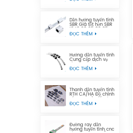
thay thế Tbi
Dẫn hướng tuyến tính
SBR Giá tốt hơn SBR
12 16 20 25 30 35
40 50 ray dẫn
ĐỌC THÊM
hướng tuyến tính
Hướng dẫn tuyến tính
Cung cấp dịch vụ
tùy chỉnh OEM cong
GGY16, thanh dẫn
ĐỌC THÊM
hướng tuyến tính
cong CNC hướng
dẫn tuyến tính cong
Thanh dẫn tuyến tính
RTH CA/HA Độ chính
xác cao và giá cả
phải chăng
ĐỌC THÊM
Đường ray dẫn
hướng tuyến tính cnc