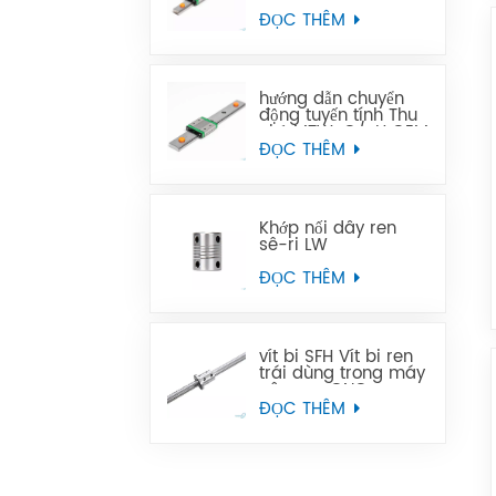
Thu nhỏ MTN-C/-H
OEM ODM
ĐỌC THÊM
hướng dẫn chuyển
động tuyến tính Thu
nhỏ MTW-C/-H OEM
ODM
ĐỌC THÊM
Khớp nối dây ren
sê-ri LW
ĐỌC THÊM
vít bi SFH Vít bi ren
trái dùng trong máy
công cụ CNC
ĐỌC THÊM