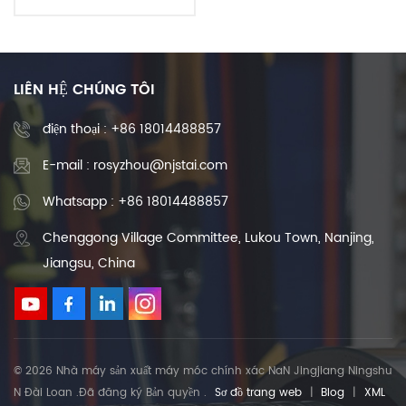
chỉnh-Gia công rèn kim
loại
LIÊN HỆ CHÚNG TÔI
điện thoại :
+86 18014488857
E-mail : rosyzhou@njstai.com
Whatsapp : +86 18014488857
Chenggong Village Committee, Lukou Town, Nanjing,
Jiangsu, China
© 2026 Nhà máy sản xuất máy móc chính xác NaN Jingjiang Ningshu
N Đài Loan .Đã đăng ký Bản quyền .
Sơ đồ trang web
|
Blog
|
XML