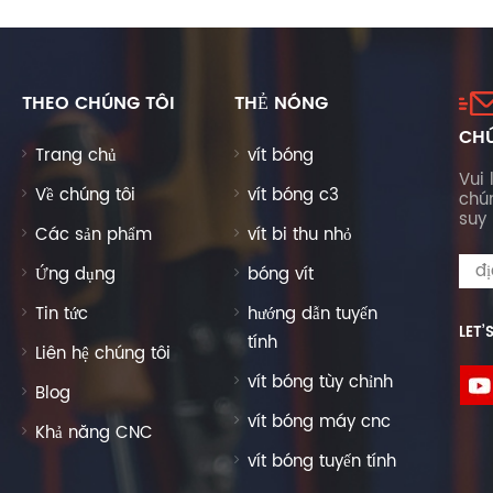
THEO CHÚNG TÔI
THẺ NÓNG
CHÚ
Trang chủ
vít bóng
Vui 
Về chúng tôi
vít bóng c3
chú
suy 
Các sản phẩm
vít bi thu nhỏ
Ứng dụng
bóng vít
Tin tức
hướng dẫn tuyến
LET’
tính
Liên hệ chúng tôi
vít bóng tùy chỉnh
Blog
vít bóng máy cnc
Khả năng CNC
vít bóng tuyến tính