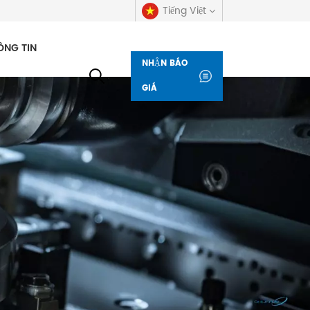
Tiếng Việt
ÔNG TIN
NHẬN BÁO
English
GIÁ
русский
español
العربية
Deutsch
italiano
français
Indonesia