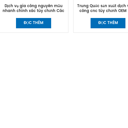
Dịch vụ gia công nguyên mẫu
Trung Quốc sản xuất dịch 
nhanh chính xác tùy chỉnh Các
công cnc tùy chỉnh OEM
bộ phận nhôm bằng thép không
không gỉ nhôm tiện phay 
gỉ Cắt kim loại CNC Phay trực tiếp
phận
ĐỌC THÊM
ĐỌC THÊM