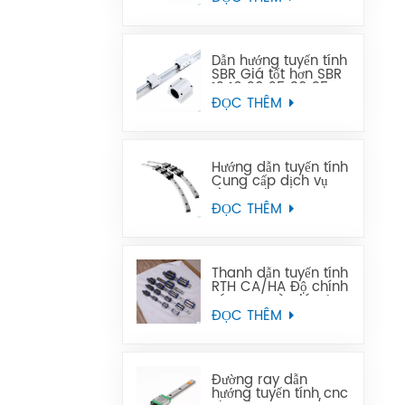
thay thế Tbi
Dẫn hướng tuyến tính
SBR Giá tốt hơn SBR
12 16 20 25 30 35
40 50 ray dẫn
ĐỌC THÊM
hướng tuyến tính
Hướng dẫn tuyến tính
Cung cấp dịch vụ
tùy chỉnh OEM cong
GGY16, thanh dẫn
ĐỌC THÊM
hướng tuyến tính
cong CNC hướng
dẫn tuyến tính cong
Thanh dẫn tuyến tính
RTH CA/HA Độ chính
xác cao và giá cả
phải chăng
ĐỌC THÊM
Đường ray dẫn
hướng tuyến tính cnc