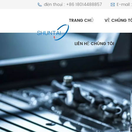
điện thoại : +86 18014488857
E-mail 
TRANG CHỦ
VỀ CHÚNG T
LIÊN HỆ CHÚNG TÔI