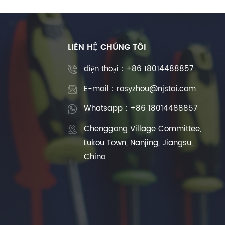
LIÊN HỆ CHÚNG TÔI
điện thoại :
+86 18014488857
E-mail : rosyzhou@njstai.com
Whatsapp : +86 18014488857
Chenggong Village Committee,
Lukou Town, Nanjing, Jiangsu,
China