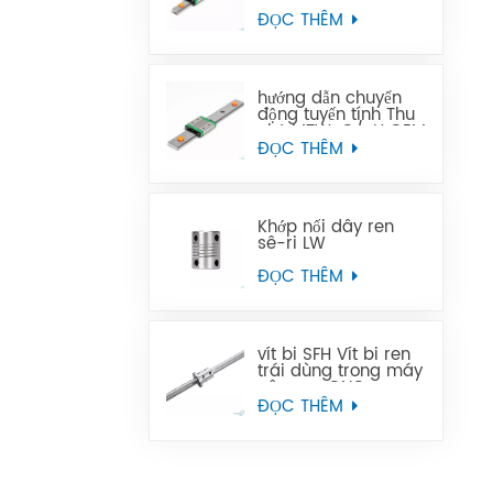
Thu nhỏ MTN-C/-H
OEM ODM
ĐỌC THÊM
hướng dẫn chuyển
động tuyến tính Thu
nhỏ MTW-C/-H OEM
ODM
ĐỌC THÊM
Khớp nối dây ren
sê-ri LW
ĐỌC THÊM
vít bi SFH Vít bi ren
trái dùng trong máy
công cụ CNC
ĐỌC THÊM