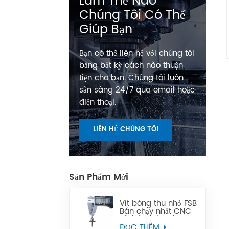
Làm Thế Nào
Chúng Tôi Có Thể
Giúp Bạn
Bạn có thể liên hệ với chúng tôi
bằng bất kỳ cách nào thuận
tiện cho bạn. Chúng tôi luôn
sẵn sàng 24/7 qua email hoặc
điện thoại.
LIÊN HỆ CHÚNG TÔI
Sản Phẩm Mới
Vít bóng thu nhỏ FSB
Bán chạy nhất CNC
Vít bóng thu nhỏ
chính xác có thể
ĐỌC THÊM