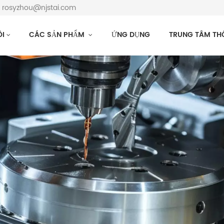
: rosyzhou@njstai.com
ÔI
CÁC SẢN PHẨM
ỨNG DỤNG
TRUNG TÂM TH