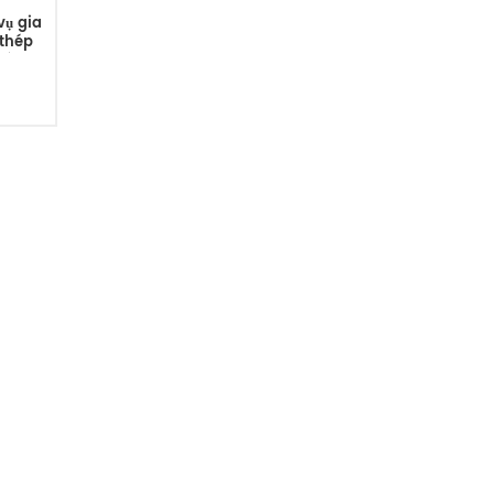
vụ gia
 thép
các bộ