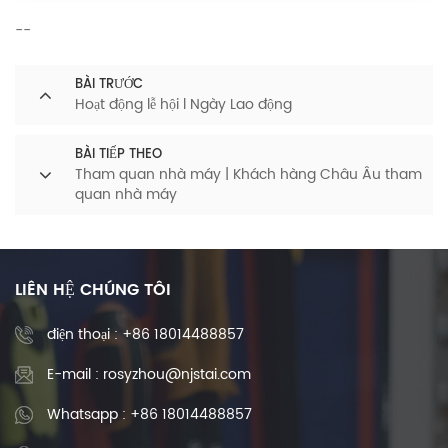
--
BÀI TRƯỚC
Hoạt động lễ hội l Ngày Lao động
BÀI TIẾP THEO
Tham quan nhà máy | Khách hàng Châu Âu tham
quan nhà máy
LIÊN HỆ CHÚNG TÔI
điện thoại :
+86 18014488857
E-mail : rosyzhou@njstai.com
Whatsapp : +86 18014488857