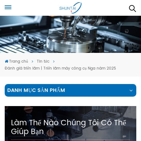
Trang chủ
Tin tức
Đánh giá triển lãm | Triển lãm máy công cụ Nga năm 2025
DANH MỤC SẢN PHẨM
Làm Thế Nào Chúng Tôi Có Thể
Giúp Bạn