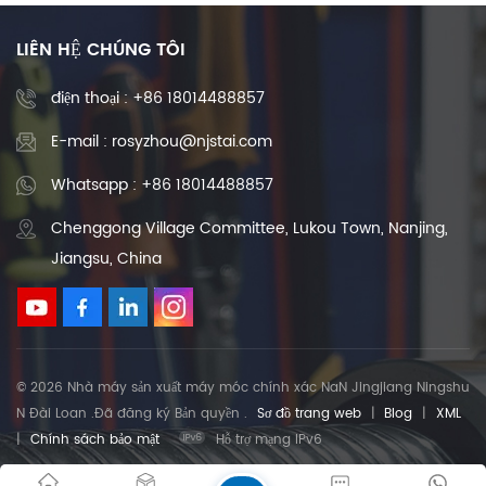
LIÊN HỆ CHÚNG TÔI
điện thoại :
+86 18014488857
E-mail : rosyzhou@njstai.com
Whatsapp : +86 18014488857
Chenggong Village Committee, Lukou Town, Nanjing,
Jiangsu, China
© 2026 Nhà máy sản xuất máy móc chính xác NaN Jingjiang Ningshu
N Đài Loan .Đã đăng ký Bản quyền .
Sơ đồ trang web
|
Blog
|
XML
|
Chính sách bảo mật
Hỗ trợ mạng IPv6