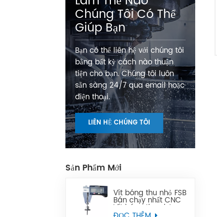
Làm Thế Nào
Chúng Tôi Có Thể
Giúp Bạn
Bạn có thể liên hệ với chúng tôi
bằng bất kỳ cách nào thuận
tiện cho bạn. Chúng tôi luôn
sẵn sàng 24/7 qua email hoặc
điện thoại.
LIÊN HỆ CHÚNG TÔI
Sản Phẩm Mới
Vít bóng thu nhỏ FSB
Bán chạy nhất CNC
Vít bóng thu nhỏ
chính xác có thể
ĐỌC THÊM