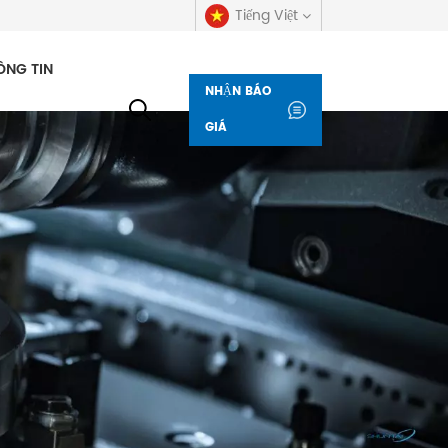
Tiếng Việt
ÔNG TIN
NHẬN BÁO
English
GIÁ
русский
español
العربية
Deutsch
italiano
français
Indonesia