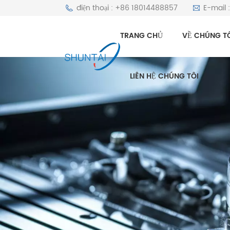
điện thoại : +86 18014488857
E-mail 
TRANG CHỦ
VỀ CHÚNG T
LIÊN HỆ CHÚNG TÔI