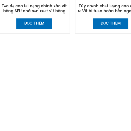
Tốc độ cao tải nặng chính xác vít
Tùy chỉnh chất lượng cao 
bóng SFU nhà sản xuất vít bóng
rẻ Vít bi tuần hoàn bên ng
tùy chỉnh
máy CNC
ĐỌC THÊM
ĐỌC THÊM