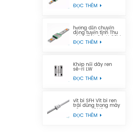
Thu nhỏ MTN-C/-H
OEM ODM
ĐỌC THÊM
hướng dẫn chuyển
động tuyến tính Thu
nhỏ MTW-C/-H OEM
ODM
ĐỌC THÊM
Khớp nối dây ren
sê-ri LW
ĐỌC THÊM
vít bi SFH Vít bi ren
trái dùng trong máy
công cụ CNC
ĐỌC THÊM