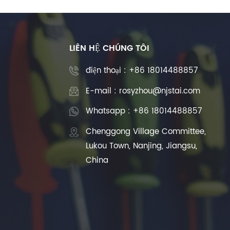
LIÊN HỆ CHÚNG TÔI
điện thoại :
+86 18014488857
E-mail : rosyzhou@njstai.com
Whatsapp : +86 18014488857
Chenggong Village Committee,
Lukou Town, Nanjing, Jiangsu,
China