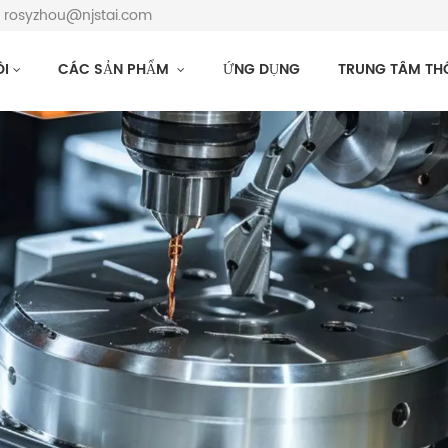
: rosyzhou@njstai.com
ÔI
CÁC SẢN PHẨM
ỨNG DỤNG
TRUNG TÂM TH