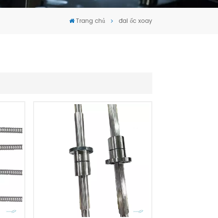
Tiếng Việt
Trang chủ
đai ốc xoay
português