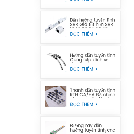
thay thế Tbi
Dẫn hướng tuyến tính
SBR Giá tốt hơn SBR
12 16 20 25 30 35
40 50 ray dẫn
ĐỌC THÊM
hướng tuyến tính
Hướng dẫn tuyến tính
Cung cấp dịch vụ
tùy chỉnh OEM cong
GGY16, thanh dẫn
ĐỌC THÊM
hướng tuyến tính
cong CNC hướng
dẫn tuyến tính cong
Thanh dẫn tuyến tính
RTH CA/HA Độ chính
xác cao và giá cả
phải chăng
ĐỌC THÊM
Đường ray dẫn
hướng tuyến tính cnc