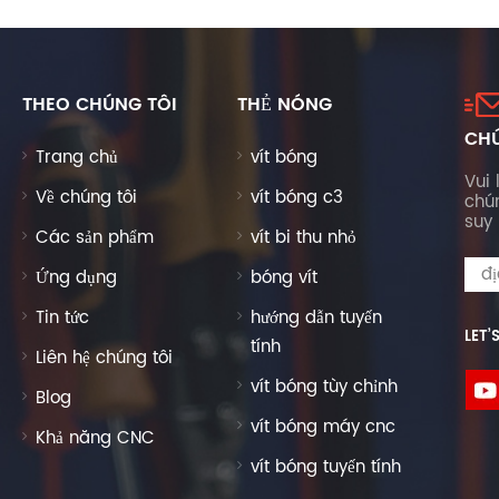
THEO CHÚNG TÔI
THẺ NÓNG
CHÚ
Trang chủ
vít bóng
Vui 
Về chúng tôi
vít bóng c3
chú
suy 
Các sản phẩm
vít bi thu nhỏ
Ứng dụng
bóng vít
Tin tức
hướng dẫn tuyến
LET’
tính
Liên hệ chúng tôi
vít bóng tùy chỉnh
Blog
vít bóng máy cnc
Khả năng CNC
vít bóng tuyến tính