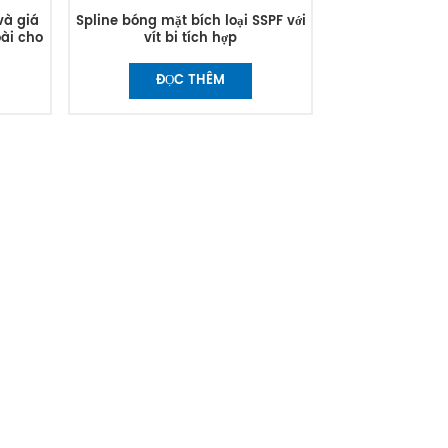
và giá
Spline bóng mặt bích loại SSPF với
oài cho
vít bi tích hợp
ĐỌC THÊM