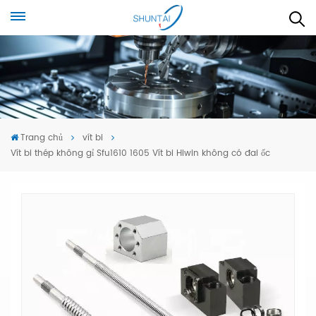
Trang chủ
vít bi
Vít bi thép không gỉ Sfu1610 1605 Vít bi Hiwin không có đai ốc