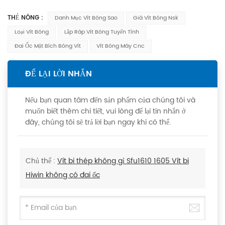
THẺ NÓNG :
Danh Mục Vít Bóng Sao
Giá Vít Bóng Nsk
Loại Vít Bóng
Lắp Ráp Vít Bóng Tuyến Tính
Đai Ốc Mặt Bích Bóng Vít
Vít Bóng Máy Cnc
ĐỂ LẠI LỜI NHẮN
Nếu bạn quan tâm đến sản phẩm của chúng tôi và
muốn biết thêm chi tiết, vui lòng để lại tin nhắn ở
đây, chúng tôi sẽ trả lời bạn ngay khi có thể.
Chủ thể :
Vít bi thép không gỉ Sfu1610 1605 Vít bi
Hiwin không có đai ốc