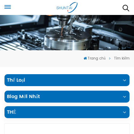
Trang chủ
Tìm kiếm
Thể Loại
Blog Mới Nhất
THẺ